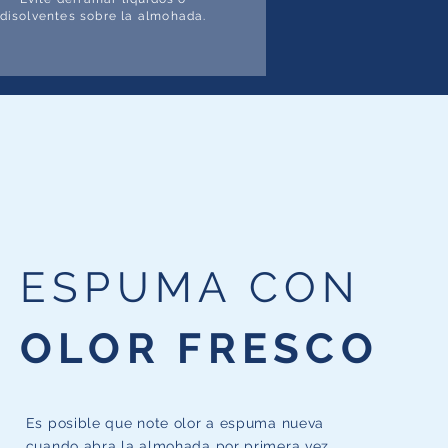
disolventes sobre la almohada.
ESPUMA CON
OLOR FRESCO
Es posible que note olor a espuma nueva
cuando abra la almohada por primera vez.