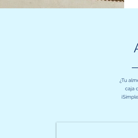
¿Tu alm
caja 
¡Simpl