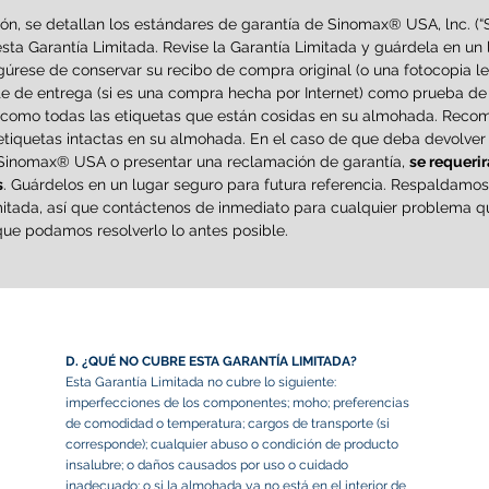
ión, se detallan los estándares de garantía de Sinomax® USA, lnc. 
sta Garantía Limitada. Revise la Garantía Limitada y guárdela en un 
úrese de conservar su recibo de compra original (o una fotocopia le
 de entrega (si es una compra hecha por Internet) como prueba de 
 como todas las etiquetas que están cosidas en su almohada. Rec
 etiquetas intactas en su almohada. En el caso de que deba devolver
Sinomax® USA o presentar una reclamación de garantía,
se requerir
s
. Guárdelos en un lugar seguro para futura referencia. Respaldamos
mitada, así que contáctenos de inmediato para cualquier problema 
que podamos resolverlo lo antes posible.
D. ¿QUÉ NO CUBRE ESTA GARANTÍA LIMITADA?
Esta Garantía Limitada no cubre lo siguiente:
imperfecciones de los componentes; moho; preferencias
de comodidad o temperatura; cargos de transporte (si
corresponde); cualquier abuso o condición de producto
insalubre; o daños causados por uso o cuidado
inadecuado; o si la almohada ya no está en el interior de