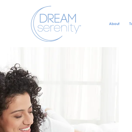
About
T