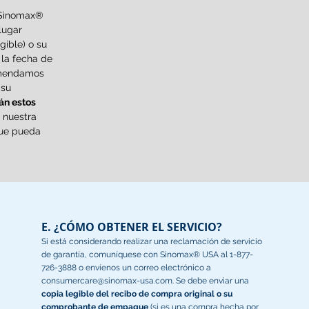
(“Sinomax®
lugar
gible) o su
la fecha de
omendamos
 su
án estos
 nuestra
que pueda
E. ¿CÓMO OBTENER EL SERVICIO?
Si está considerando realizar una reclamación de servicio
de garantía, comuníquese con Sinomax® USA al 1-877-
726-3888 o envíenos un correo electrónico a
consumercare@sinomax-usa.com
. Se debe enviar una
copia legible del recibo de compra original o su
comprobante de empaque
(si es una compra hecha por