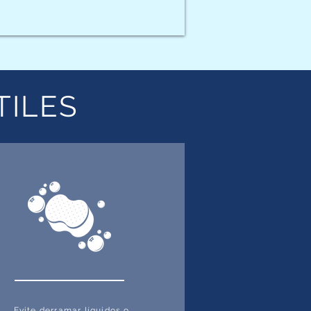
TILES
Evite derramar líquidos o