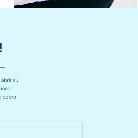
!
abrir su
ional.
a cobra