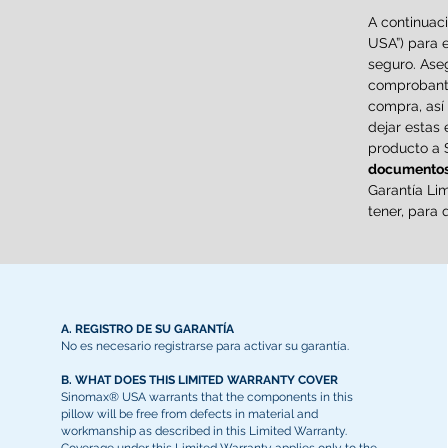
A continuac
USA”) para e
seguro. Aseg
comprobante
compra, así
dejar estas
producto a 
documento
Garantía Li
tener, para 
A. REGISTRO DE SU GARANTÍA
No es necesario registrarse para activar su garantía.
B. WHAT DOES THIS LIMITED WARRANTY COVER
Sinomax® USA warrants that the components in this
pillow will be free from defects in material and
workmanship as described in this Limited Warranty.