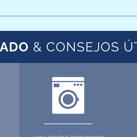
DADO
& CONSEJOS Ú
Lave y planche la funda según sea